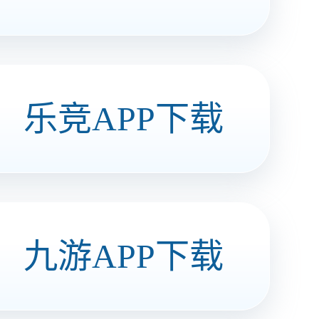
，开启移动观赛新时代。集成实时赛事、数据追踪、精
各大平台，助你随时掌握赛事动态。
版入口
观看体育直播的理想选择。”
评论