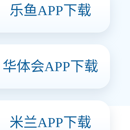
观赛体验。
用户满意度大奖
九游下载 用户活跃度与续访率连续三年领先，综合
评分稳定保持高位。