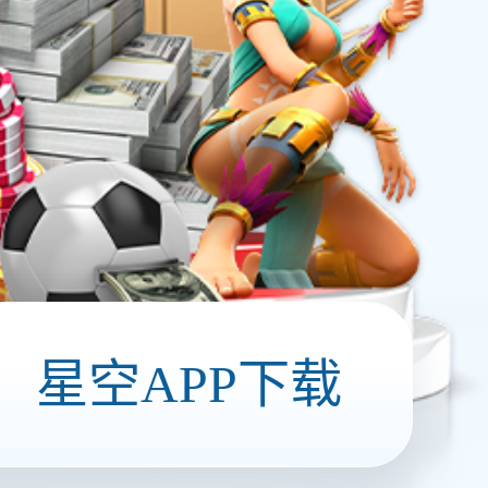
进
化方向。