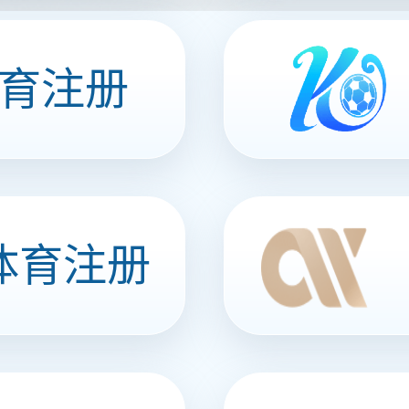
览数据实时同步。
v6.3.0：
基于行为模式的推
用户参与积极性。
v6.2.0：
新增“热投榜”，
能一键直达。
v5.9.2：
话题聚合功能加入
帮助与学习
更流畅。
v6.3.0：
新增“玩法教学专
读舒适度。
v6.2.0：
帮助中心升级，分
自动切换。
v5.8.0：
用户反馈通道上线