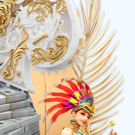
系统层安全
部署入侵检测、防火墙
策略与系统加固模块，
提升抗风险能力。