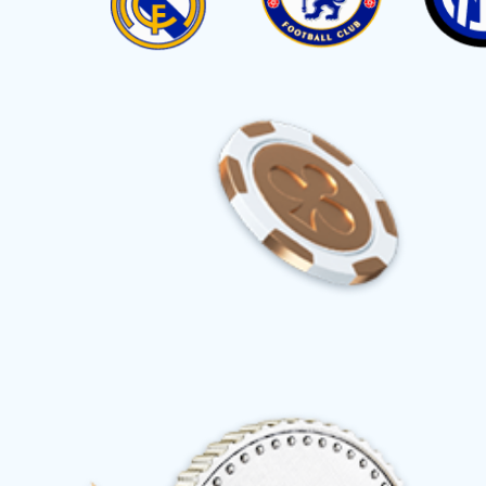
App Store
Google Play
从